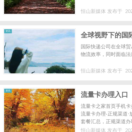
恒山新媒体
发布于 202
体
资讯
全球视野下的国
国际快递公司在全球贸
物流效率，同时面临法
恒山新媒体
发布于 202
资讯
流量卡办理入口
流量卡之家首页手机卡
流量卡办理-正规渠道
套餐汇总，正规渠道办
餐。查看大流量卡列表
恒山新媒体
发布于 202