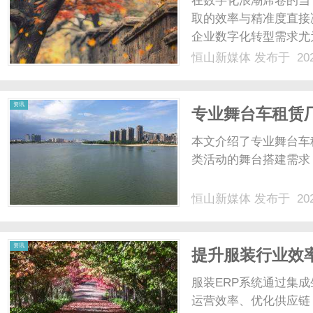
在数字化浪潮席卷的当
取的效率与精准度直接
企业数字化转型需求尤
求与产品服务的核心桥
恒山新媒体
发布于 202
键抓手。重庆GEO将
析GEO如何通过智能内容
新
资讯
专业舞台车租赁
本文介绍了专业舞台车
类活动的舞台搭建需求，
恒山新媒体
发布于 202
媒
资讯
提升服装行业效
析
服装ERP系统通过集
运营效率、优化供应链，