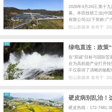
2026年4月24日,第
幕。本田技研工业(中国
有限公司(以下简称:广汽
Honda),携海陆空全
恒山新媒体
发布于 202
行公司”的全面实力,打造出
资讯
绿电直连：政策
业打开转型通道
在“双碳”目标与国际
在为高耗能产业打开转型
不仅获得了清晰的输配
业界形象地称为给“绿电
恒山新媒体
发布于 202
术与资产运营深度融合
网”的战略方向，......
资讯
硬皮病别乱治！
情反复
硬皮热线：172-748