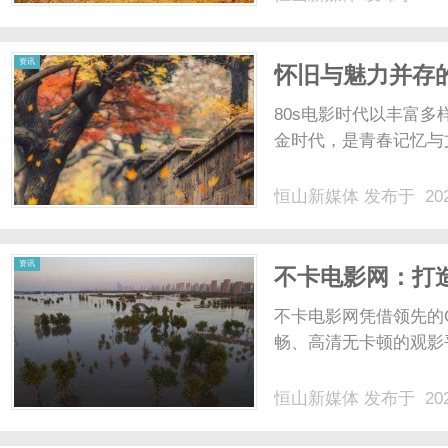
的流量卡手机卡办理免费
优惠套餐办理联通流量卡官
资讯
怀旧与魅力并存的
80s电影时代以丰富
金时代，是青春记忆与文
恒山新媒体
发布于 202
资讯
不卡电影网：打
不卡电影网凭借领先的
畅、高清无卡顿的观影
恒山新媒体
发布于 202