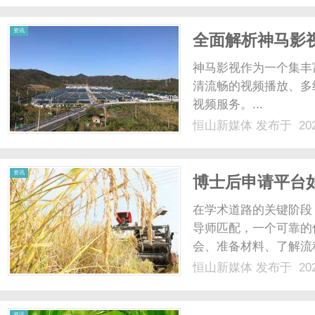
资讯
全面解析神马影
神马影视作为一个集丰
清流畅的视频播放、多
视频服务。...
恒山新媒体
发布于 202
资讯
博士后申请平台
在学术道路的关键阶段
导师匹配，一个可靠的
会、准备材料、了解流
发展的支持平台，为博
恒山新媒体
发布于 202
平台特点、用户反馈与
的申请者参考。第一，知识
资讯