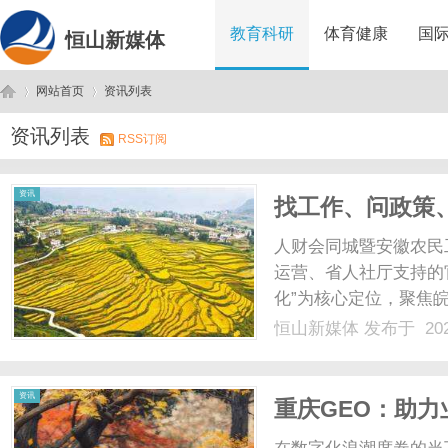
教育科研
体育健康
国
恒山新媒体
网站首页
资讯列表
资讯列表
RSS订阅
恒
›
›
资讯
找工作、问政策
每一位皖籍务工
人财会同城暨安徽农民
运营、省人社厅支持的
化”为核心定位，聚焦
作需求，布局安徽、上
恒山新媒体
发布于 202
角、珠三角等皖籍务工
动仲裁等相关联系方式均精
山
资讯
重庆GEO：助力