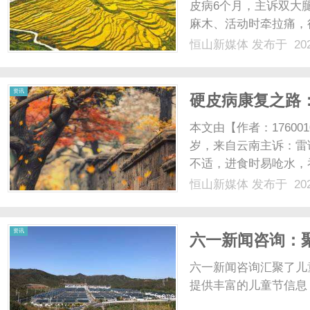
皮病6个月，主诉双大
麻木、活动时牵拉痛，
用激素类药膏治疗，症
恒山新媒体
发布于 202
及睡眠。中医辨证为瘀
阻滞、气血运行不畅.....
资讯
硬皮病康复之路
本文由【作者：17600
岁，来自云南主诉：雷
不适，进食时易呛水，
秘困扰；经过专业诊断
恒山新媒体
发布于 202
涵尝试过多种治疗方法
的期待。在一次偶然的机会
资讯
六一新闻咨询：
六一新闻咨询汇聚了儿
提供丰富的儿童节信息，