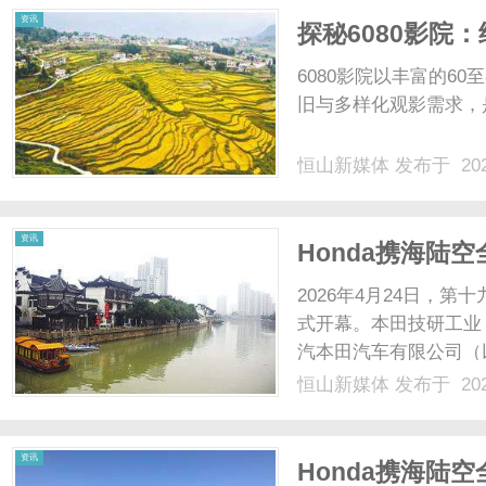
资讯
探秘6080影院
6080影院以丰富的6
旧与多样化观影需求，
恒山新媒体
发布于 202
资讯
Honda携海陆
2026年4月24日，
式开幕。本田技研工业
汽本田汽车有限公司（
（以下简称：东风Ho
恒山新媒体
发布于 202
A4馆，以“综合性移
爱的“Hon......
资讯
Honda携海