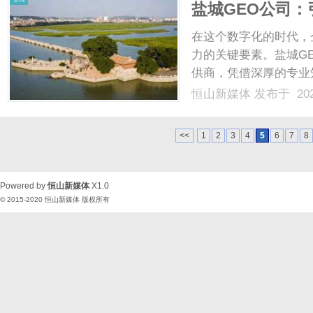
盐城GEO公司
家
在这个数字化的时代，
力的关键要素。盐城G
供商，凭借深厚的专业
出。本文将深入探讨盐
恒山新媒体
发布于 202
领域的创新实践，帮助
一、盐城GEO公司的成立
<<
1
2
3
4
5
6
7
8
Powered by
恒山新媒体
X1.0
© 2015-2020
恒山新媒体
版权所有