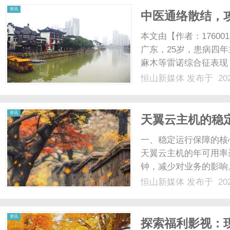
资讯
中医通络散结，
本文由【作者：1760
广东，25岁，患病四
麻木等雷诺综合征表现
厚紧绷，肌肤弹性大幅
恒山新媒体
发布于 202
食吞咽卡顿、咽喉总有
酸、脾胃气机失调，腹部气滞
资讯
天翼云主机的稳
一、稳定运行保障的核
天翼云主机的年可用率达
钟，减少对业务的影响
失、不损坏，即使发生
恒山新媒体
发布于 202
性：在不同负荷下（如
制在20%以内，规避因性能
资讯
探索福利影视：