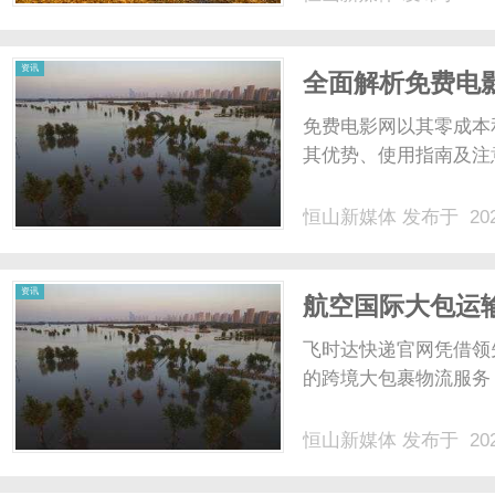
220多个国家与地区
洲、非洲......
资讯
全面解析免费电
体验
免费电影网以其零成本
其优势、使用指南及注意
恒山新媒体
发布于 202
资讯
航空国际大包运
南
飞时达快递官网凭借领
的跨境大包裹物流服务，
恒山新媒体
发布于 202