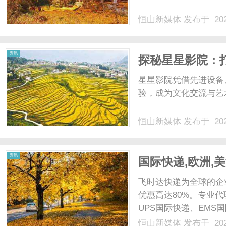
恒山新媒体
发布于 202
体
资讯
探秘星星影院：
星星影院凭借先进设备
验，成为文化交流与艺术
恒山新媒体
发布于 202
资讯
国际快递,欧洲,美
非洲.东南亚促销
飞时达快递为全球的企
优惠高达80%。专业代
UPS国际快递、EMS
业务。飞时达快递联合Fe
恒山新媒体
发布于 202