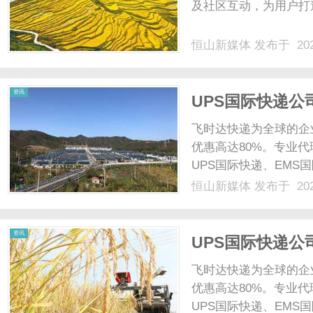
及社区互动，为用户打造
恒山新媒体
发布于 202
资讯
UPS国际快递公
合包裹UPS价格
飞时达快递为全球的企
优惠高达80%。专业代
UPS国际快递、EMS
业务。UPS快递价格只
恒山新媒体
发布于 202
出口价目表【4折后经济价格表
资讯
UPS国际快递公
销价格,UPS快递
飞时达快递为全球的企
优惠高达80%。专业代
UPS国际快递、EMS