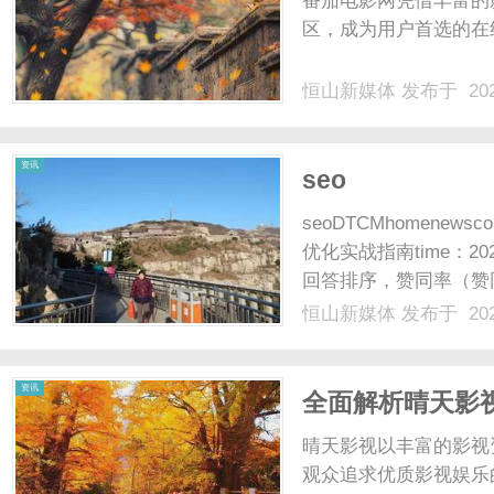
番茄电影网凭借丰富的
区，成为用户首选的在线
恒山新媒体
发布于 202
新
资讯
seo
seoDTCMhomenews
优化实战指南time：2
回答排序，赞同率（赞
著压低排名。90%以
恒山新媒体
发布于 202
挖...知乎SEO的威尔逊
媒
资讯
全面解析晴天影
晴天影视以丰富的影视
观众追求优质影视娱乐的