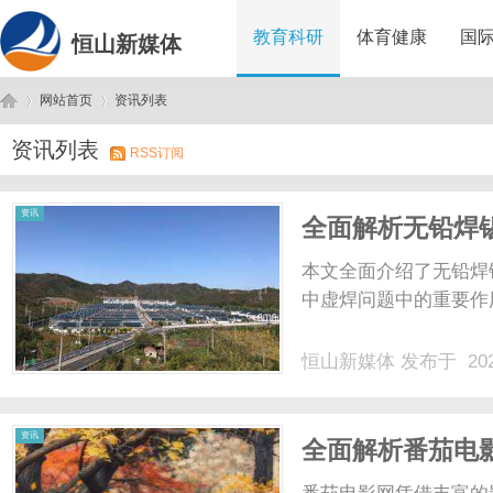
教育科研
体育健康
国
恒山新媒体
网站首页
资讯列表
资讯列表
RSS订阅
恒
›
›
资讯
全面解析无铅焊
键技术
本文全面介绍了无铅焊
中虚焊问题中的重要作
恒山新媒体
发布于 202
山
资讯
全面解析番茄电