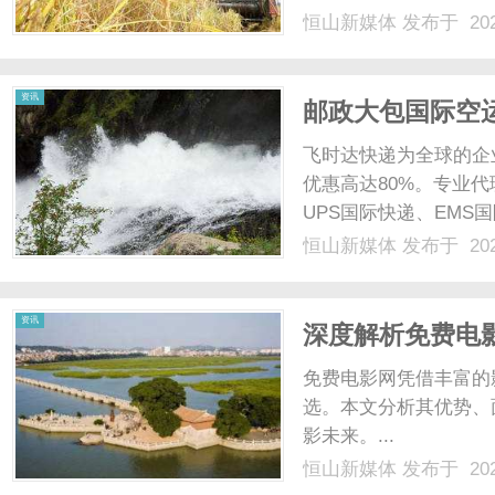
业务。UPSExpressSa
恒山新媒体
发布于 202
参考（人民币结算）+燃油
资讯
邮政大包国际空运
大包不计尺寸按
飞时达快递为全球的企
优惠高达80%。专业代
UPS国际快递、EMS
业务。国家SAL续重限重每
恒山新媒体
发布于 202
日本1503730000加拿大15
资讯
深度解析免费电
免费电影网凭借丰富的
选。本文分析其优势、
影未来。...
恒山新媒体
发布于 202