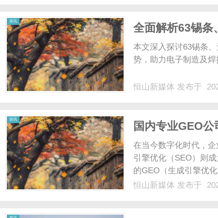
资讯
全面解析63锡
用与优势
本文深入探讨63锡条
势，助力电子制造及焊接
恒山新媒体
发布于 202
资讯
国内专业GEO
在当今数字化时代，企
引擎优化（SEO）则
的GEO（生成引擎优
帮助企业在竞争激烈的
恒山新媒体
发布于 202
发展现状、服务内容、
议，以便企业在选择GEO
资讯