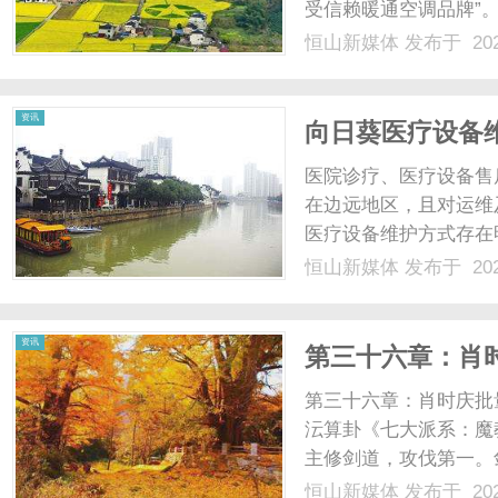
受信赖暖通空调品牌”。.
恒山新媒体
发布于 202
体
资讯
向日葵医疗设备
医院诊疗、医疗设备售
在边远地区，且对运维
医疗设备维护方式存在
延误诊疗；要么远程协
恒山新媒体
发布于 202
诊断；要么缺乏完善的
要求。向日葵远程控制软件
资讯
第三十六章：肖
周海冰头疼，蒋
第三十六章：肖时庆批
沄算卦《七大派系：魔
主修剑道，攻伐第一。
（剑法飘逸，人称“剑
恒山新媒体
发布于 202