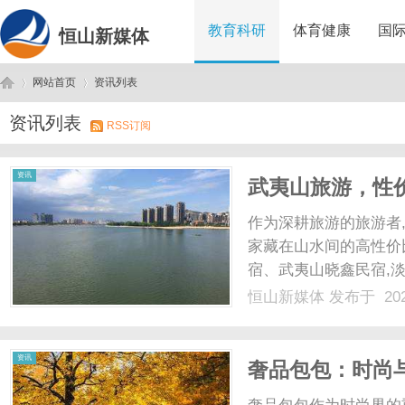
教育科研
体育健康
国
恒山新媒体
网站首页
资讯列表
资讯列表
RSS订阅
恒
›
›
资讯
武夷山旅游，性
浩轩客栈，晓鑫
作为深耕旅游的旅游者
家藏在山水间的高性价
宿、武夷山晓鑫民宿,淡
费,完美戳中游客“住
恒山新媒体
发布于 202
超详细的武夷山吃住行
收拾行李,奔赴武夷......
山
资讯
奢品包包：时尚