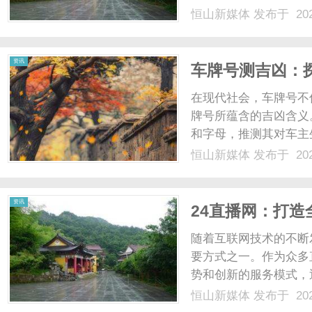
质选择，下面我们来详
恒山新媒体
发布于 202
调看球jrs直播免费
是足球、篮球还是其他热门
资讯
车牌号测吉凶：
在现代社会，车牌号不
牌号所蕴含的吉凶含义
和字母，推测其对车主
车牌号测吉凶的原理、
恒山新媒体
发布于 202
以追溯到中国传统文化
意义，比如数字“8”被视为
资讯
24直播网：打
随着互联网技术的不断
要方式之一。作为众多
势和创新的服务模式，
播网的特点、发展优势
恒山新媒体
发布于 202
其“全天候”直播理念