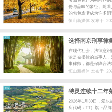
奢品包包作为时尚界的
份与品味的象征。随着
的包包逐渐成为许多消
的发行，奢品包包都承
恒山新媒体
发布于 202
代表了精湛的工艺和卓
经验丰富的设计团队和工匠
新
资讯
选择南京刑事律
在现代社会，法律意识
论是被指控的当事人，
事律师，都是保障合法
市，拥有完善的法律服
恒山新媒体
发布于 202
泛，包括但不限于盗窃
媒
条文和司法程序，非专业人
资讯
特灵连续十二年
2026年1月30日，
所代码：TT）旗下品牌特灵