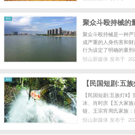
啤（酒剑仙）、王宗链
火系功法，性格暴躁。一言
资讯
聚众斗殴持械的
聚众斗殴持械是一种严
成严重的人身伤害和财
行为设定了明确的量刑
相关法律规定。首先，
恒山新媒体
发布于 202
涉及多人冲突和暴力事
器械，即构成了“持械斗殴”
资讯
【民国短剧:五族
凤、肖时美、周
【民国短剧:五族灯Ⅱ】
冰、肖时庆【五大家族
链、王宗宵周氏家族：
族：金万瑜、金事凤、
恒山新媒体
发布于 202
美、肖时好蒋氏家族：
大寿。绣坊里张灯结彩，热