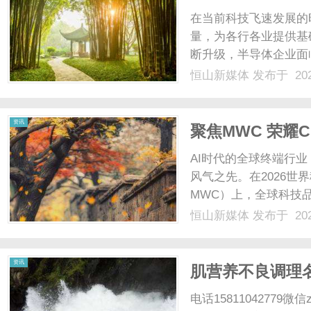
在当前科技飞速发展的
量，为各行各业提供基
断升级，半导体企业面
遇。定制化的PLM系
恒山新媒体
发布于 202
工具。本文将深入探讨
发展趋势，让我们一同揭开
资讯
聚焦MWC 荣耀
块”，要赋予它
AI时代的全球终端行
风气之先。在2026世界移
MWC）上，全球科技品
性的AI探索闪耀全场
恒山新媒体
发布于 202
活力。AI时代的核心命题，
资讯
肌营养不良调理
体萎软、食少乏
电话15811042779