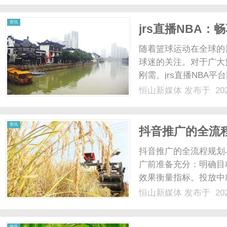
了24小时不间断直播，用户
资讯
jrs直播NBA
随着篮球运动在全球的
球迷的关注。对于广大
刚需。jrs直播NBA
道。首先，jrs直播N
恒山新媒体
发布于 202
无论是关键的季后赛，
清晰、最流畅的画面体验..
资讯
抖音推广的全流
抖音推广的全流程规划与执行要点
广前准备充分：明确目
效果衡量指标。投放中
略，调整人群定向与素
恒山新媒体
发布于 202
评论，及时回复用户留
材共性，......
资讯