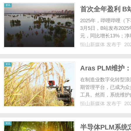
资讯
首次全年盈利 B
2025年，哔哩哔哩
3月5日，B站发布202
元，同比增长13%；净
实现同比扭亏。B站董事
恒山新媒体
发布于 202
一年。从创立至今，B
质......
资讯
Aras PLM
在制造业数字化转型浪潮
期管理平台，已成为众
工具。然而，系统维护
检到性能调优，从故障
恒山新媒体
发布于 202
业务连续性。本文将结合
略，帮助企业构建高效、可
资讯
半导体PLM系