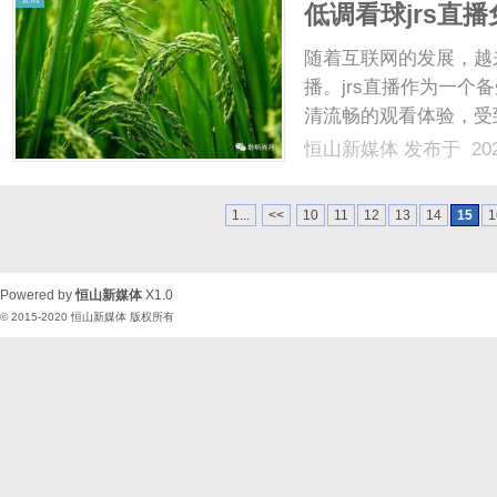
低调看球jrs直
随着互联网的发展，越
播。jrs直播作为一
清流畅的观看体验，受到
观看”这一关键词，成
恒山新媒体
发布于 202
先，低调看球jrs直
电视直播受时间和频道限制.
1...
<<
10
11
12
13
14
15
1
Powered by
恒山新媒体
X1.0
© 2015-2020
恒山新媒体
版权所有