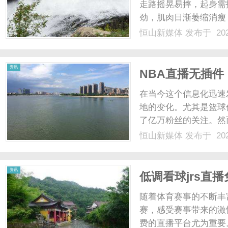
走路摇晃易摔，起身需
劲，肌肉日渐萎缩消瘦
有气无力。想调理，试
恒山新媒体
发布于 202
恢复原状，脾胃虚弱者
多数普通调养侧重填精...
资讯
NBA直播无插
在当今这个信息化迅速
地的变化。尤其是篮球
了亿万粉丝的关注。然
下载与安装问题，影响
恒山新媒体
发布于 202
运而生，成为了无数篮
势在于其便捷性。传统的直
资讯
低调看球jrs直
随着体育赛事的不断丰
赛，感受赛事带来的激
费的直播平台尤为重要