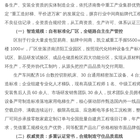
备生产、安装全资质的实体制造企业，依托济南鲁中重工产业集群优
定 “重工造好梯、平价进万家” 的发展定位，摒弃行业中间商贴牌代
不良征信记录，全资质合规经营，从工商资质、生产许可、体系认证
（一）智造规模：自有标准化厂区，全链路自主生产管控
区别于行业大量皮包贸易商、贴牌中间商，凯立威重工手握5500㎡自
楼 1000㎡，厂区坐落济南济阳工业园区，按照现代化特种设备生产
试区、新品研发试验区、成品仓储质检区四大功能分区，实现从原材
环生产，不受外协代工制约，从源头把控产品品质与交付周期。
生产车间配齐16 台数控切割机床、30 台通用精密加工设备、4 
造标准；企业组建专业化人才梯队，现有高级工程师 1 名、中级工程师 6
安装售后人员 60 余人、市场研发销售团队 30 余人，技术团队全员
设备严苛制造标准落地家用电梯生产，核心驱动部件甄选国内外一线
空载启停、满载连续运行、极限高低温、应急断电等多轮工况检测，整机
厂可同步承接零散家庭定制订单与全国批量自建房工程项目订单，年
求，凭借重工规模化生产优势，同等配置产品出厂价格相较市面品牌低 
（二）权威资质：多重认证背书，合规制造守住品质底线