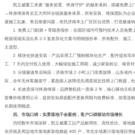
凯立威重工承袭 “服务前置、终身守护” 的服务准则，搭建免费上
→终身维保售后五大闭环全链路服务体系，所有安装、维保团队为企
避施工乱象、售后推诿问题，依托济南本土厂区区位优势，打造极速
1. 免费上门勘测 + 零隐形报价：全国区域均可预约技术人员免
根据现场实况出具 2-3 套差异化方案与明细报价单，所有配件、施
主选型。
2. 模块化快速安装：产品采用工厂预制模块化生产，配件提前车间
工、7 天内交付投入使用，大幅缩短施工周期，减少家装粉尘、噪音
3. 分级极速售后响应：济南市域 2 小时上门排查故障，山东省内 4
应，全年无休客服值守，紧急困人故障优先调度就近技师上门救援，
4. 长效质保与终身维保：品牌整机统一质保 2 年，核心驱动主机
套餐价格透明公示，提前告知易损配件更换周期与收费标准，按需选
长期使用顾虑。
四、市场口碑：实景落地千余案例，客户口碑驱动市场增长
历经数年市场深耕，凯立威重工以产品耐用性、高性价比、落地服
东济南及周边地市落地家装电梯超 400 户，华北全域累计落地项目突破