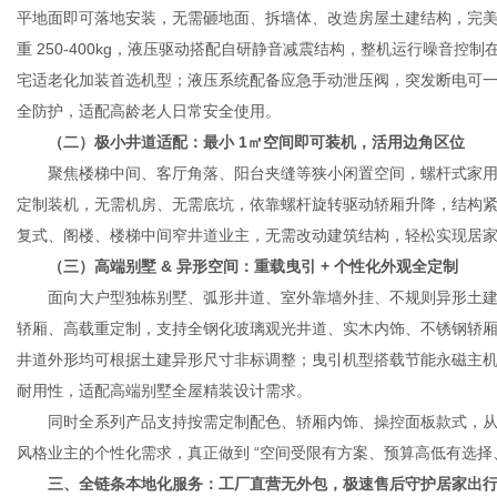
平地面即可落地安装，无需砸地面、拆墙体、改造房屋土建结构，完美保
重 250-400kg，液压驱动搭配自研静音减震结构，整机运行噪音控
宅适老化加装首选机型；液压系统配备应急手动泄压阀，突发断电可
全防护，适配高龄老人日常安全使用。
（二）极小井道适配：最小 1㎡空间即可装机，活用边角区位
聚焦楼梯中间、客厅角落、阳台夹缝等狭小闲置空间，螺杆式家用电梯
定制装机，无需机房、无需底坑，依靠螺杆旋转驱动轿厢升降，结构
复式、阁楼、楼梯中间窄井道业主，无需改动建筑结构，轻松实现居
（三）高端别墅 & 异形空间：重载曳引 + 个性化外观全定制
面向大户型独栋别墅、弧形井道、室外靠墙外挂、不规则异形土建
轿厢、高载重定制，支持全钢化玻璃观光井道、实木内饰、不锈钢轿
井道外形均可根据土建异形尺寸非标调整；曳引机型搭载节能永磁主机，
耐用性，适配高端别墅全屋精装设计需求。
同时全系列产品支持按需定制配色、轿厢内饰、操控面板款式，从
风格业主的个性化需求，真正做到 “空间受限有方案、预算高低有选择
三、全链条本地化服务：工厂直营无外包，极速售后守护居家出