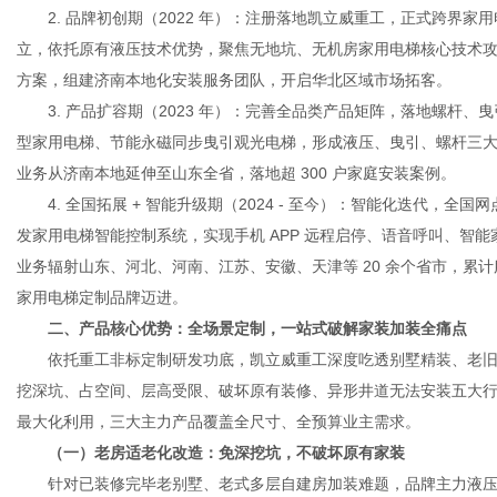
2. 品牌初创期（2022 年）：注册落地凯立威重工，正式跨界家用电梯
立，依托原有液压技术优势，聚焦无地坑、无机房家用电梯核心技术
方案，组建济南本地化安装服务团队，开启华北区域市场拓客。
3. 产品扩容期（2023 年）：完善全品类产品矩阵，落地螺杆、曳
型家用电梯、节能永磁同步曳引观光电梯，形成液压、曳引、螺杆三大
业务从济南本地延伸至山东全省，落地超 300 户家庭安装案例。
4. 全国拓展 + 智能升级期（2024 - 至今）：智能化迭代，全国
发家用电梯智能控制系统，实现手机 APP 远程启停、语音呼叫、智
业务辐射山东、河北、河南、江苏、安徽、天津等 20 余个省市，累
家用电梯定制品牌迈进。
二、产品核心优势：全场景定制，一站式破解家装加装全痛点
依托重工非标定制研发功底，凯立威重工深度吃透别墅精装、老旧
挖深坑、占空间、层高受限、破坏原有装修、异形井道无法安装五大
最大化利用，三大主力产品覆盖全尺寸、全预算业主需求。
（一）老房适老化改造：免深挖坑，不破坏原有家装
针对已装修完毕老别墅、老式多层自建房加装难题，品牌主力液压系列家