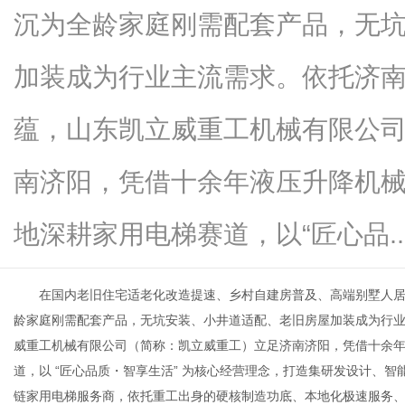
沉为全龄家庭刚需配套产品，无
加装成为行业主流需求。依托济
新
蕴，山东凯立威重工机械有限公
南济阳，凭借十余年液压升降机械
地深耕家用电梯赛道，以“匠心品....
在国内老旧住宅适老化改造提速、乡村自建房普及、高端别墅人居
媒
龄家庭刚需配套产品，无坑安装、小井道适配、老旧房屋加装成为行
威重工机械有限公司（简称：凯立威重工）立足济南济阳，凭借十余年液
道，以 “匠心品质・智享生活” 为核心经营理念，打造集研发设计、
链家用电梯服务商，依托重工出身的硬核制造功底、本地化极速服务