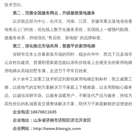
技术空白。
第二，完善全国服务网点，升级极致落地服务
以济南总部为中心，在河北、河南、江苏、安徽等重点落地省份逐
地售后上门时效；优化线上数字化服务系统，实现线上一键预约勘测、
捷服务体系，持续强化 “售后快、落地稳” 的品牌标签。
第三，深化南北市场布局，普惠平价家用电梯
深耕华北本土存量家装市场的同时，稳步向华中、西北下沉县域市
让农村自建房、普通刚需家庭也能以亲民价格装上合规安全的家用电
用电梯从高端别墅专属，走进万千寻常百姓家。
从十余年工业重工技术积淀到新锐家用电梯定制标杆，凯立威重工
梯，以接地气的定制方案解决万千家庭上下楼难题，以全周期贴心服
品、以诚信深耕市场、以服务温暖用户，不断迭代产品与服务，持续
高性价比的私域垂直交通整体解决方案，陪伴万千家庭解锁舒适便捷
企业电话:18678811635
企业地址：山东省济南市济阳区济北开发区
企业网站：http://www.klwzgjx.com