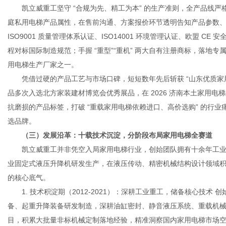
凯立威重工坚守 “合规为先、精工为本” 的生产准则，全产品线严
庭私用电梯产品属性，在售前沟通、方案报价环节透明告知产品参数
ISO9001 质量管理体系认证、ISO14001 环境管理认证、欧盟 
程对标国际制造规范；手握 “重型”“重机” 两大自有注册商标，落地
用电梯生产厂家之一。
凭借过硬的产品工艺与市场口碑，短短数年先后斩获 “山东优质家用
品多次入选北方家装建材博览会优秀展品，在 2026 济南本土家用
抗磨损的产品标签，打破 “重载家用电梯依赖进口、高价选购” 的行
选品牌。
（三）发展沿革：十载技术沉淀，分阶段布局家用电梯全赛道
凯立威重工并非凭空入局家用电梯行业，创始团队拥有十余年工业
业固定式液压升降机研发生产，在液压传动、精密机械结构设计领域
的核心底气。
1. 技术积淀期（2012-2021）：深耕工业重工，储备核心技术
备、起重升降装备研发制造，深耕油缸密封、静音液压系统、重载机
目，积累大批量非标机械定制落地经验，精准洞察国内家用电梯市场