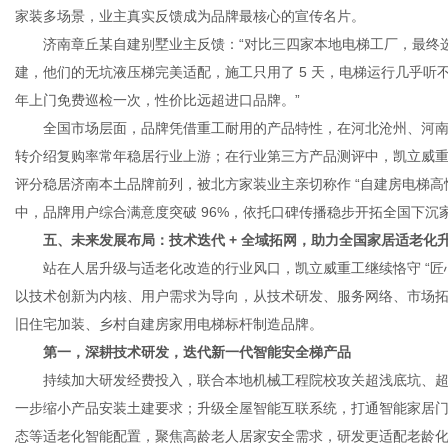
家装多场景，业主真实反馈成为品牌最核心的宣传名片。
济南章丘某自建别墅业主反馈：“对比三四家本地电梯工厂，最终选
建，他们的无坑液压梯完美适配，施工只用了 5 天，电梯运行几乎听不
年上门免费巡检一次，性价比远超进口品牌。”
全国市场层面，品牌凭借重工耐用的产品特性，在河北沧州、河南
转介绍复购率常年稳居行业上游；在行业第三方产品测评中，凯立威
评分稳居济南本土品牌前列，被北方家装业主亲切称作 “自建房电梯高性价
中，品牌用户综合满意度突破 96%，依托口碑传播稳步开拓全国下沉
五、未来发展布局：技术迭代 + 全域拓网，助力全国家居适老化
站在人居升级与适老化改造的行业风口，凯立威重工继续恪守 “匠心
以技术创新为内核、用户需求为导向，从技术研发、服务网络、市场
旧住宅加装、乡村自建房家用电梯标杆制造品牌。
第一，深耕技术研发，迭代新一代智能安全梯产品
持续加大研发经费投入，联合本地机械工程院校攻关超浅底坑、超
一步缩小产品安装土建要求；升级全屋智能互联系统，打通智能家居
态等适老化智能配置，聚焦高龄老人居家安全需求，研发更适配老龄