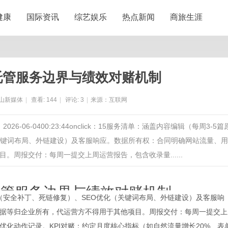
健康
国际资讯
综艺娱乐
热点新闻
商旅生涯
托管服务边界与绩效对赌机制
山新媒体
|
查看:
144
|
评论:
3
|
来源：互联网
6-06-0400:23:44onclick：15服务清单：涵盖内容编辑（每周3-5篇
关键词布局、外链建设）及客服响应。数据所有权：合同明确网站流量、
周报交付：每周一提交上周运营报告，包含收录量......
托管服务边界与绩效对赌机制
（安全补丁、死链修复）、SEO优化（关键词布局、外链建设）及客服响
据等归企业所有，代运营方不得用于其他项目。周报交付：每周一提交上
-06-04 00:23:44
onclick：
15
化动作记录。KPI对赌：约定月度核心指标（如自然流量增长20%、表