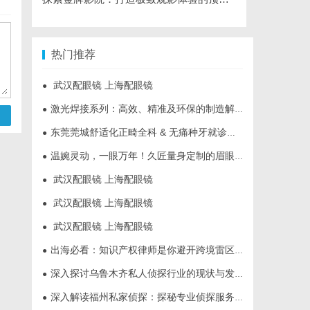
热门推荐
武汉配眼镜 上海配眼镜
●
激光焊接系列：高效、精准及环保的制造解决方案
●
东莞莞城舒适化正畸全科 & 无痛种牙就诊避坑攻略
●
温婉灵动，一眼万年！久匠量身定制的眉眼唇，才是你整张脸的点睛之笔！淡颜系女生的气质加分项
●
武汉配眼镜 上海配眼镜
●
武汉配眼镜 上海配眼镜
●
武汉配眼镜 上海配眼镜
●
出海必看：知识产权律师是你避开跨境雷区的安全垫
●
深入探讨乌鲁木齐私人侦探行业的现状与发展趋势
●
深入解读福州私家侦探：探秘专业侦探服务的魅力与实用价值
●