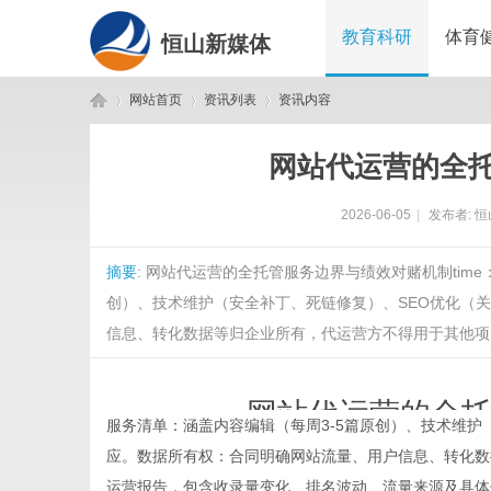
教育科研
体育
恒山新媒体
网站首页
资讯列表
资讯内容
网站代运营的全
恒
›
›
›
2026-06-05
|
发布者:
恒
摘要
: 网站代运营的全托管服务边界与绩效对赌机制time：202
创）、技术维护（安全补丁、死链修复）、SEO优化（
信息、转化数据等归企业所有，代运营方不得用于其他项目。
网站代运营的全
山
服务清单：涵盖内容编辑（每周3-5篇原创）、技术维护
应。数据所有权：合同明确网站流量、用户信息、转化数
time：
2026
运营报告，包含收录量变化、排名波动、流量来源及具体优