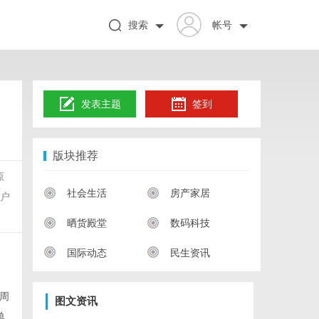
搜索
帐号
发表主题
签到
版块推荐
原
社会生活
房产家居
用户
晒货殿堂
数码科技
国际动态
民生资讯
周
图文资讯
单