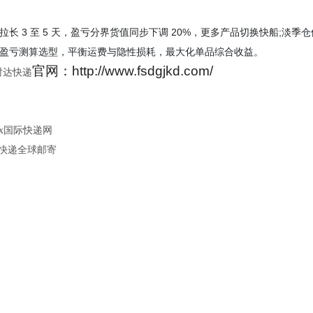
3 至 5 天，盈亏分界货值同步下调 20%，更多产品切换快船;淡季仓
盈亏测算选型，平衡运费与隐性损耗，最大化单品综合收益。
官网：http://www.fsdgjkd.com/
时达快递
Ex国际快递网
邦快递全球邮寄