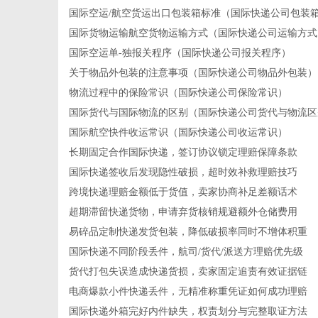
国际空运/航空货运出口包装箱标准（国际快递公司包装
国际货物运输航空货物运输方式（国际快递公司运输方式
国际空运单-独报关程序（国际快递公司报关程序）
关于物品外包装的注意事项（国际快递公司物品外包装）
物流过程中的保险常识（国际快递公司保险常识）
国际货代与国际物流的区别（国际快递公司货代与物流区
国际航空快件收运常识（国际快递公司收运常识）
长期固定合作国际快递，签订协议锁定理赔保障条款
国际快递签收后发现隐性破损，超时效补救理赔技巧
跨境快递理赔金额低于货值，卖家协商补足差额话术
超期滞留快递货物，申请弃货核销规避额外仓储费用
易碎品定制快递发货包装，降低破损率同时不增体积重
国际快递不同阶段丢件，航司/货代/派送方理赔优先级
货代打包失误造成快递货损，卖家固定追责有效证据链
电商爆款小件快递丢件，无精准称重凭证如何成功理赔
国际快递外箱完好内件缺失，权责划分与完整取证方法