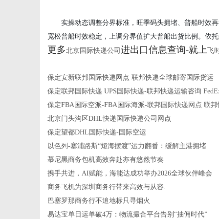
实操动态调整分界标准，旺季码头拥堵、普船时效再拉长 
宽松普船时效稳定，上调分界值扩大普船出货比例。依托
更多
进出口信息查询-就上
北京国际快递公司
飞
保定安新联邦国际快递网点 联邦快递全球邮寄国际货运
保定联邦国际快递 UPS国际快递-联邦快递运输咨询 Fed
保定FBA国际空派-FBA国际海派-联邦国际快递网点 联
北京门头沟区DHL快递国际快递公司网点
保定望都DHL国际快递-国际空运
以色列-塞浦路斯“短海摆渡”运力翻番：缓解主港拥堵
慕尼黑商务包机高效奔赴亦有悠然节奏
携手共进，AI赋能，海能达成功举办2026全球伙伴峰会
商务飞机为深圳商务行带来高效与从容.
巴塞罗那商务行不追地标只寻烟火
易达宝单日运单破4万：物流撮合平台告别“抽佣时代”