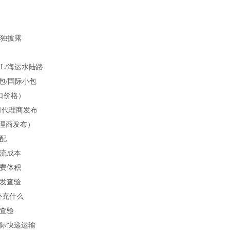
单独披露
L/海运水陆路
包/国际小包
口价格）
司代理商发布
代理商发布）
配
流成本
费体积
发查验
补充什么
查验
际快递运输