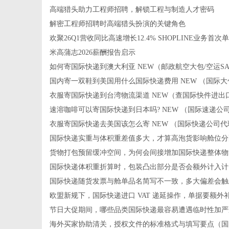
高端猎头助力工程师招聘，解锁工程与制造人才密码
解密工程师招聘时高端猎头扮演的关键角色
欢聚26Q1营收同比高速增长12.4% SHOPLINE业务首次
米高蒲志2026薪酬报告启示
如何寄国际快递到澳大利亚 NEW（邮政航空大包/空运SA
国内寄一双鞋到美国用什么国际快递费用 NEW （国际大
衣服寄国际快递到台湾物流渠道 NEW（查国际快件进出
速溶咖啡可以寄国际快递到日本吗? NEW （国际速递公
衣服寄国际快递去美国该怎么寄 NEW （国际快递公司
国际快递实重与体积重差值多大，才算高泡货影响舱位分
货物打包预留缓冲空间，为何会间接增加国际快递整体物
国际快递体积重折算时，包装凸出部分是否会额外计入计
国际快递随货发票与舱单品名简写不一致，多大偏差会触
欧盟新规下，国际快递进口 VAT 递延操作，单据要额外
节日大促期间，哪些品类国际快递最容易遭遇临时性加严
海外买家协助清关，授权文件的标准格式与填写要点（国