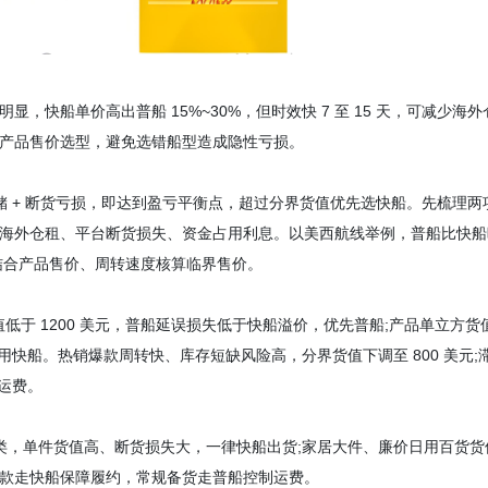
快船单价高出普船 15%~30%，但时效快 7 至 15 天，可减少海外
产品售价选型，避免选错船型造成隐性亏损。
+ 断货亏损，即达到盈亏平衡点，超过分界货值优先选快船。先梳理两
海外仓租、平台断货损失、资金占用利息。以美西航线举例，普船比快船
日，结合产品售价、周转速度核算临界售价。
于 1200 美元，普船延误损失低于快船溢价，优先普船;产品单立方货
选用快船。热销爆款周转快、库存短缺风险高，分界货值下调至 800 美元;
础运费。
，单件货值高、断货损失大，一律快船出货;家居大件、廉价日用百货货
款走快船保障履约，常规备货走普船控制运费。