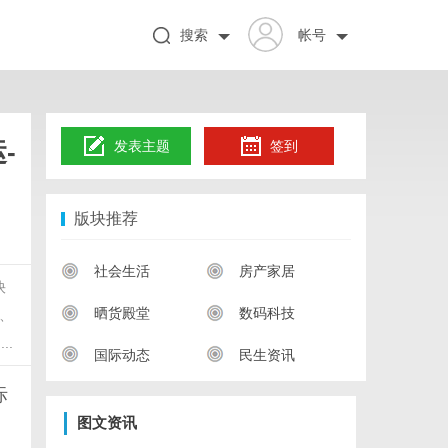
搜索
帐号
-
发表主题
签到
版块推荐
社会生活
房产家居
快
晒货殿堂
数码科技
、
..
国际动态
民生资讯
际
图文资讯