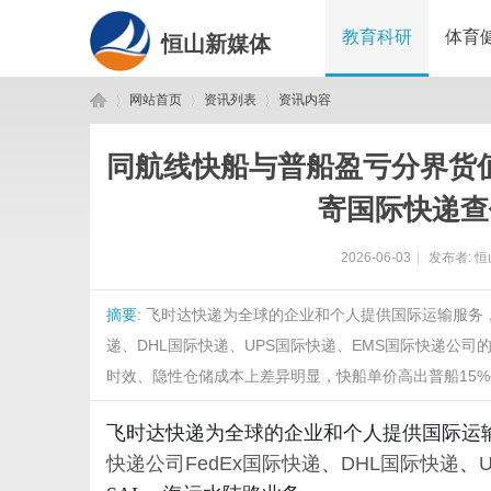
教育科研
体育
恒山新媒体
网站首页
资讯列表
资讯内容
同航线快船与普船盈亏分界货
恒
›
›
›
寄国际快递查
2026-06-03
|
发布者:
恒
摘要
: 飞时达快递为全球的企业和个人提供国际运输服务
递、DHL国际快递、UPS国际快递、EMS国际快递公
时效、隐性仓储成本上差异明显，快船单价高出普船15%~3
山
飞时达快递为全球的企业和个人提供国际运
快递公司
FedEx国际快递
、
DHL国际快递
、