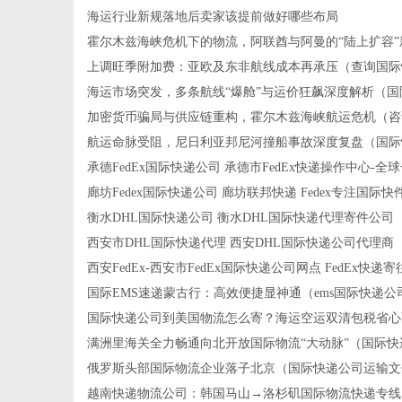
海运行业新规落地后卖家该提前做好哪些布局
霍尔木兹海峡危机下的物流，阿联酋与阿曼的“陆上扩容”
上调旺季附加费：亚欧及东非航线成本再承压（查询国际
海运市场突发，多条航线“爆舱”与运价狂飙深度解析（国
加密货币骗局与供应链重构，霍尔木兹海峡航运危机（咨
航运命脉受阻，尼日利亚邦尼河撞船事故深度复盘（国际
承德FedEx国际快递公司 承德市FedEx快递操作中心-全
廊坊Fedex国际快递公司 廊坊联邦快递 Fedex专注国际快
衡水DHL国际快递公司 衡水DHL国际快递代理寄件公司
西安市DHL国际快递代理 西安DHL国际快递公司代理商
西安FedEx-西安市FedEx国际快递公司网点 FedEx快递
国际EMS速递蒙古行：高效便捷显神通（ems国际快递公
国际快递公司到美国物流怎么寄？海运空运双清包税省心
满洲里海关全力畅通向北开放国际物流“大动脉”（国际快
俄罗斯头部国际物流企业落子北京（国际快递公司运输文
越南快递物流公司：韩国马山→洛杉矶国际物流快递专线