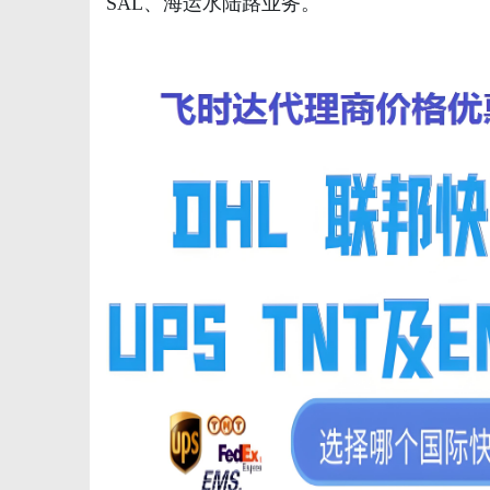
SAL、海运水陆路业务。
新
媒