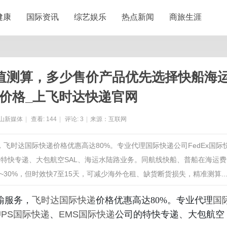
健康
国际资讯
综艺娱乐
热点新闻
商旅生涯
值测算，多少售价产品优先选择快船海运
价格_上飞时达快递官网
山新媒体
|
查看:
144
|
评论:
3
|
来源：互联网
，飞时达国际快递价格优惠高达80%。专业代理国际快递公司FedEx国际
司的特快专递、大包航空SAL、海运水陆路业务。同航线快船、普船在海运费
0%，但时效快7至15天，可减少海外仓租、缺货断货损失，精准测算....
输服务，
飞时达
国际快递
价格优惠高达80%。专业代理
国
UPS国际快递
、
EMS国际快递
公司的特快专递、大包航空