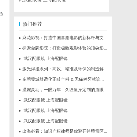
位
热门推荐
麻花影视：打造中国喜剧电影的新标杆与文化现象
●
探索金牌影院：打造极致观影体验的顶尖影院品牌
●
武汉配眼镜 上海配眼镜
●
激光焊接系列：高效、精准及环保的制造解决方案
●
东莞莞城舒适化正畸全科 & 无痛种牙就诊避坑攻略
●
温婉灵动，一眼万年！久匠量身定制的眉眼唇，才是你整张脸的点睛之笔！淡颜系女生的气质加分项
●
武汉配眼镜 上海配眼镜
●
武汉配眼镜 上海配眼镜
●
武汉配眼镜 上海配眼镜
●
出海必看：知识产权律师是你避开跨境雷区的安全垫
●