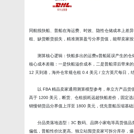
体
同航线快船、普船在海运费、时效、隐性仓储成本上差异明显，
租、缺货断货损失，精准测算盈亏分界货值，能帮卖家按
测算核心逻辑：快船多出的运费≤普船延误产生的仓储 
核心成本差额：一是快船溢价成本，二是普船滞后带来的
12 天到港，海外仓常规仓租 0.4 美元 / 立方英尺每
以 FBA 精品卖家通用测算模型参考，单立方产品货值低
高于 1200 美元，断货、仓租损耗远超快船差价，固定
销慢销货品分界值上浮至 1800 美元，优先普船压缩基
分品类落地选型：3C 数码、品牌小家电等高货值品类
偏低，普船性价比更高。独立站囤货卖家可拆分库存，爆