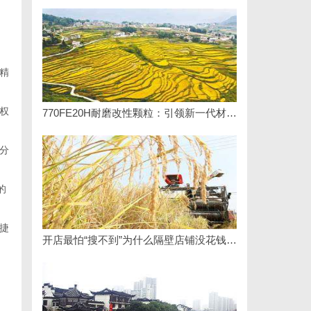
精
权
770FE20H耐磨改性颗粒：引领新一代材料革命
分
的
捷
开店最怕“搜不到”为什么隔壁店铺没花钱，ai却天天给他免费派单？