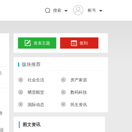
搜索
帐号
发表主题
签到
版块推荐
造
社会生活
房产家居
晒货殿堂
数码科技
国际动态
民生资讯
资
图文资讯
这