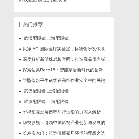
热门推荐
武汉配眼镜 上海配眼镜
●
贝净 AC 国际医疗实验室，标准化研发体系全解析
●
深度解析新明珠岩板官网：打造高品质岩板行业标杆平台
●
探索达巢Reco18：智能家居新时代的创新之作
●
防坠落水平生命线在高空作业安全中的关键作用与应用解析
●
武汉配眼镜 上海配眼镜
●
武汉配眼镜 上海配眼镜
●
华视影视发展历程与行业影响力深入解析
●
华视影视：引领中国影视产业创新与发展的标杆企业
●
长寿实木门：打造温馨家居环境的理想之选
●