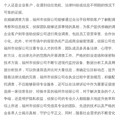
个人还是企业客户，在遇到信任危机、法律纠纷或信息不明朗的情况
可靠的证据。
在婚姻调查方面，福州市侦探公司能够通过合法手段帮助客户了解配
考察和信息核实，侦探团队能够还原事情的真相，为客户提供准确的
新
企业客户则常借助侦探公司进行商业调查。包括员工背景审查、合作
小化。此外，针对市场中的假冒伪劣产品或商业秘密泄露，侦探公司
福州市侦探公司注重专业人才的培养，团队成员多具备法律、心理学
析方法，在法律允许的范围内开展调查工作。严格的职业道德和保密
技术方面，福州市侦探公司不断引进现代监控设备、数据分析工具及
据分析技术，可以快速筛选并比对大量信息，准确定位目标动态，提
随着法律法规的完善，福州市侦探公司在执业过程中更加规范，积极
托调查，不仅能够获得专业服务，还可以在法律诉讼中作为重要证据
媒
选择一家信誉良好、经验丰富的福州市侦探公司，对于解决复杂的个
争端，还是维护隐私权益，侦探公司的专业介入都能极大地提升效率
综上所述，福州市侦探公司凭借其专业的团队、先进的技术以及严格
会各界人士揭示真相，守护公平正义。同时，随着社会需求的不断变