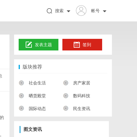
搜索
帐号
发表主题
签到
版块推荐
隐
社会生活
房产家居
晒货殿堂
数码科技
国际动态
民生资讯
的
图文资讯
。