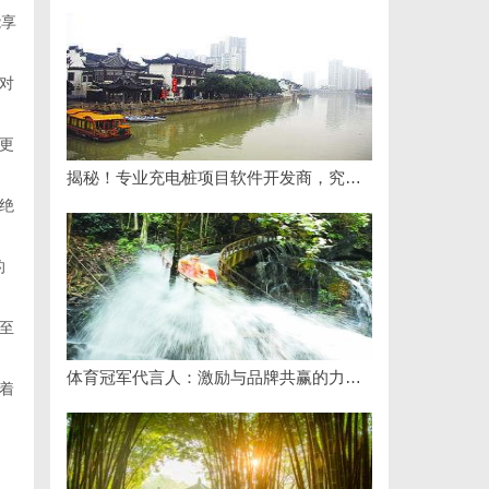
能享
对
更
揭秘！专业充电桩项目软件开发商，究竟藏着哪些行业秘诀？
绝
的
至
体育冠军代言人：激励与品牌共赢的力量剖析
着