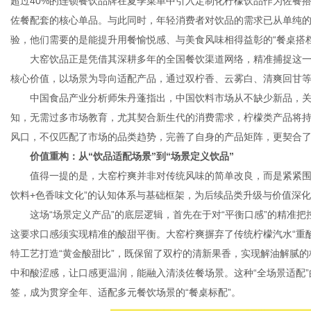
超过40%的连锁餐饮品牌在夏季菜单中引入定制化柠檬饮品作为佐餐
佐餐配套的核心单品。与此同时，年轻消费者对饮品的需求已从单纯的“
验，他们需要的是能提升用餐愉悦感、与美食风味相得益彰的“餐桌搭
大窑饮品正是凭借其深耕多年的全国餐饮渠道网络，精准捕捉这
核心价值，以场景为导向适配产品，通过双柠香、云雾白、清爽回甘
中国食品产业分析师朱丹蓬指出，中国饮料市场从不缺少新品，
知，无需过多市场教育，尤其契合新生代的消费需求，柠檬类产品将
风口，不仅匹配了市场的品类趋势，完善了自身的产品矩阵，更契合
价值重构：从“饮品适配场景”到“场景定义饮品”
值得一提的是，大窑柠爽并非对传统风味的简单改良，而是紧紧围
饮料+色香味文化”的认知体系与基础框架，为后续品类升级与价值深
这场“场景定义产品”的底层逻辑，首先在于对“平衡口感”的精准
这要求口感须实现精准的酸甜平衡。大窑柠爽摒弃了传统柠檬汽水“重酸
特工艺打造“黄金酸甜比”，既保留了双柠的清新果香，实现解油解腻
中和酸涩感，让口感更温润，能融入清淡佐餐场景。这种“全场景适配”
签，成为贯穿全年、适配多元餐饮场景的“餐桌标配”。