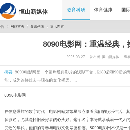
教育科研
体育健康
国
恒山新媒体
网站首页
资讯列表
资讯内容
8090电影网：重温经典
恒
›
›
›
2026-03-27
|
发布者:
恒山新媒体
|
查看
摘要
: 8090电影网是一个聚焦经典影片的观影平台，以80后和90
能，成为连接过去与现在的文化桥梁。...
8090电影网
山
在信息爆炸的数字时代，电影网站如繁星般点缀着我们的娱乐生活。其
多影迷，尤其是怀旧爱好者的心头好。这个名字本身就承载着一代人的
变迁的年代，他们的青春与电影文化紧密相连。8090电影网不仅是