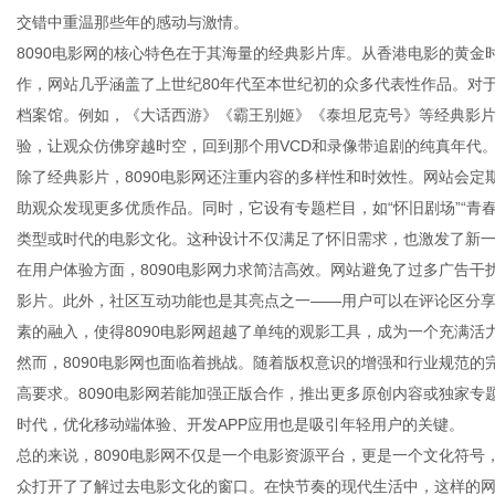
交错中重温那些年的感动与激情。
8090电影网的核心特色在于其海量的经典影片库。从香港电影的黄
作，网站几乎涵盖了上世纪80年代至本世纪初的众多代表性作品。对
档案馆。例如，《大话西游》《霸王别姬》《泰坦尼克号》等经典影
新
验，让观众仿佛穿越时空，回到那个用VCD和录像带追剧的纯真年代
除了经典影片，8090电影网还注重内容的多样性和时效性。网站会
助观众发现更多优质作品。同时，它设有专题栏目，如“怀旧剧场”“青
类型或时代的电影文化。这种设计不仅满足了怀旧需求，也激发了新
在用户体验方面，8090电影网力求简洁高效。网站避免了过多广告
影片。此外，社区互动功能也是其亮点之一——用户可以在评论区分
素的融入，使得8090电影网超越了单纯的观影工具，成为一个充满
然而，8090电影网也面临着挑战。随着版权意识的增强和行业规范
媒
高要求。8090电影网若能加强正版合作，推出更多原创内容或独家
时代，优化移动端体验、开发APP应用也是吸引年轻用户的关键。
总的来说，8090电影网不仅是一个电影资源平台，更是一个文化符号
众打开了了解过去电影文化的窗口。在快节奏的现代生活中，这样的