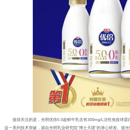
值得关注的是，光明优倍5.0超鲜牛乳含有300mg/L活性免疫球
这一系列技术突破，源自光明乳业研究院“博士天团”的潜心研发。据