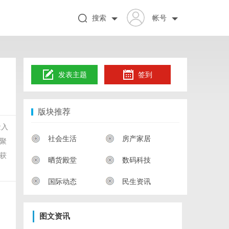
搜索
帐号
发表主题
签到
版块推荐
量入
社会生活
房产家居
聚
获
晒货殿堂
数码科技
国际动态
民生资讯
图文资讯