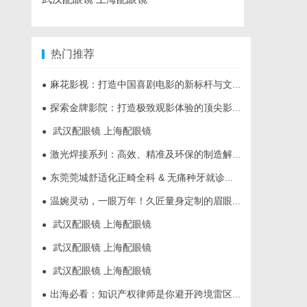
热门推荐
麻花影视：打造中国喜剧电影的新标杆与文化现象
●
探索金牌影院：打造极致观影体验的顶尖影院品牌
●
武汉配眼镜 上海配眼镜
●
激光焊接系列：高效、精准及环保的制造解决方案
●
东莞莞城舒适化正畸全科 & 无痛种牙就诊避坑攻略
●
温婉灵动，一眼万年！久匠量身定制的眉眼唇，才是你整张脸的点睛之笔！淡颜系女生的气质加分项
●
武汉配眼镜 上海配眼镜
●
武汉配眼镜 上海配眼镜
●
武汉配眼镜 上海配眼镜
●
出海必看：知识产权律师是你避开跨境雷区的安全垫
●