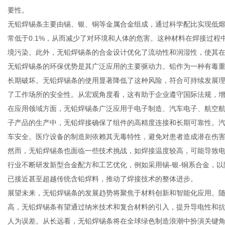
要性。
无铅焊锡条主要由锡、银、铜等金属合金组成，通过科学配比实现低
常低于0.1%，从而减少了对环境和人体的危害。这种材料在焊接过
境污染。此外，无铅焊锡条的合金设计优化了流动性和润湿性，使其
新
无铅焊锡条的环保优势是其广泛应用的主要驱动力。铅作为一种有毒
长期破坏。无铅焊锡条的使用显著降低了这种风险，符合可持续发展
了工作场所的安全性。从宏观角度看，这有助于企业遵守国际法规，
在应用领域方面，无铅焊锡条广泛应用于电子制造、汽车电子、航空
子产品的生产中，无铅焊接确保了组件的高精度连接和长期可靠性。
车安全。医疗设备的制造则依赖其无毒特性，避免对患者造成潜在伤
然而，无铅焊锡条也面临一些技术挑战，如焊接温度较高，可能导致
行业不断研发新型合金配方和工艺优化，例如采用锡-银-铜系合金，
媒
已接近甚至超越传统含铅焊料，推动了焊接技术的整体进步。
展望未来，无铅焊锡条的发展趋势将聚焦于材料创新和智能化应用。随
高，无铅焊锡条有望通过纳米技术和复合材料的引入，提升导电性和
人为误差。从长远看，无铅焊锡条将在全球绿色制造浪潮中扮演关键