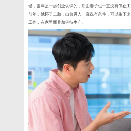
错，当年是一起创业认识的，后面妻子也一直没有停止工
前年，她怀了二胎，出轨男人一直说有条件，可以生下来
工作，在家里面养胎等待生产。
新
媒