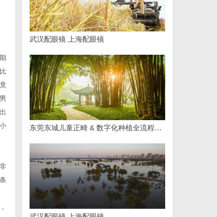
武汉配眼镜 上海配眼镜
期
比
竟
男
出
小
东莞东城儿童正畸 & 数字化种植全流程专业科普指南
非
条
，
武汉配眼镜 上海配眼镜