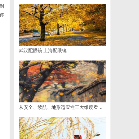
到
停
武汉配眼镜 上海配眼镜
从安全、续航、地形适应性三大维度看国产多功能电动轮椅进化