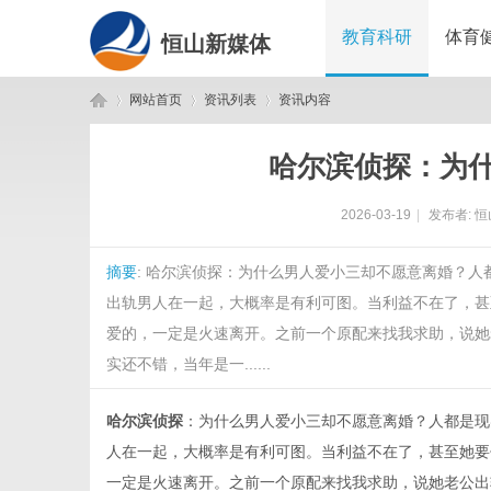
教育科研
体育
恒山新媒体
网站首页
资讯列表
资讯内容
哈尔滨侦探：为
恒
›
›
›
2026-03-19
|
发布者:
恒
摘要
: 哈尔滨侦探：为什么男人爱小三却不愿意离婚？
出轨男人在一起，大概率是有利可图。当利益不在了，甚
爱的，一定是火速离开。之前一个原配来找我求助，说她
实还不错，当年是一......
山
哈尔滨侦探
：为什么男人爱小三却不愿意离婚？人都是现
人在一起，大概率是有利可图。当利益不在了，甚至她要
一定是火速离开。之前一个原配来找我求助，说她老公出