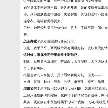
讲一段真实的故事，有一个46岁的硬皮病的女性患者。
她的身体本来还算不错，最近两年来，她的皮肤开始出现
部、颈部皮肤也变得僵硬，失去弹性，笑容都变得不自然
连穿衣、端碗都觉得费力。
另外，她还经常觉得肢体怕冷、乏力，手脚不温，偶尔会
新
解。
怎么办呢？
患者住院进行西药治疗。
但是，效果平平，两周以后没有明显好转，皮肤僵硬的情
这时候，家属决定带患者投中医治疗。
刻诊，见患者脉沉细涩，苔薄白，舌质淡暗，舌下络脉迂
力，偶有胸闷。
根据患者的自身情况，开了通络解痹方剂。但见——
媒
当归、川芎、桂枝、细辛、独活、桑寄生、秦艽、防风、
结果如何？
患者服用20天以后，你别说，效果果然显现
上起床僵硬的时间缩短，肢体怕冷的情况也有改善，胸闷
其实，硬皮病在中医范畴属于“痹证”“皮痹”，核心病机是