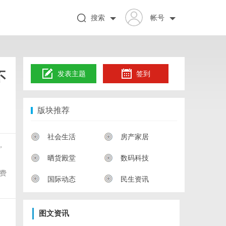
搜索
帐号
不
发表主题
签到
版块推荐
社会生活
房产家居
，
晒货殿堂
数码科技
费
国际动态
民生资讯
图文资讯