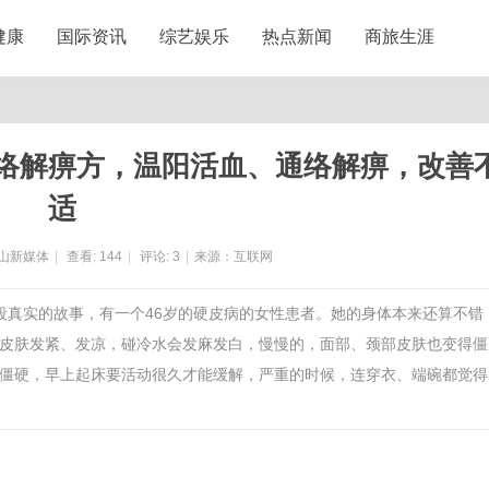
健康
国际资讯
综艺娱乐
热点新闻
商旅生涯
络解痹方，温阳活血、通络解痹，改善
适
山新媒体
|
查看:
144
|
评论:
3
|
来源：互联网
同号讲一段真实的故事，有一个46岁的硬皮病的女性患者。她的身体本来还算不错
皮肤发紧、发凉，碰冷水会发麻发白，慢慢的，面部、颈部皮肤也变得僵
僵硬，早上起床要活动很久才能缓解，严重的时候，连穿衣、端碗都觉得