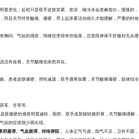
明显变化，起初只是双手皮肤发紧、发凉，碰冷水会发麻发白，慢慢的，
，而且关节经常酸痛、僵硬，早上起床要活动很久才能缓解，严重的时候
有胸闷、气短的感觉，情绪也变得有些低落，总觉得身体不舒服却无从缓
况没有改善，关节酸痛也依然存在。
曲。患者皮肤僵硬、弹性减退，双手遇寒加重，关节酸痛僵硬，肢体怕冷
茯苓、甘草等。
：皮肤僵硬的感觉明显减轻，面部、双手皮肤能轻微舒展，关节酸痛缓解
气短的症状很少再出现。
寒邪凝滞、气血瘀滞、经络痹阻
。人体正气亏虚，阳气不足，卫外不固，