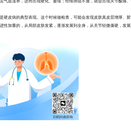
去气血濡养，进而出现硬化、萎缩；经络痹阻不通，就会出现关节酸痛、
是硬皮病的典型表现。这个时候做检查，可能会发现皮肤真皮层增厚、胶
进性加重的，从局部皮肤发紧，逐渐发展到全身，从关节轻微僵硬，发展