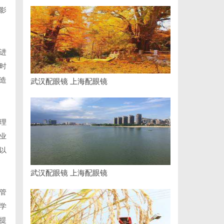
影
进
时
造
武汉配眼镜 上海配眼镜
理
业
以
武汉配眼镜 上海配眼镜
管
学
提