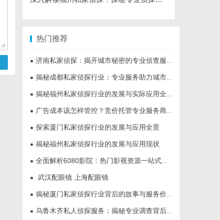
热门推荐
济南私家侦探：揭开城市秘密的专业侦查服务
●
揭秘成都私家侦探行业：专业服务助力城市安宁
●
揭秘福州私家侦探行业的发展与实际应用全解析
●
广告成本该怎样管控？竞价托管专业服务商俐麸科技
●
探索厦门私家侦探行业的发展与应用全景
●
揭秘福州私家侦探行业的发展与应用现状
●
全面解析6080影院：热门影视资源一站式观看体验
●
武汉配眼镜 上海配眼镜
●
揭秘厦门私家侦探行业背后的故事与服务价值
●
乌鲁木齐私人侦探服务：揭秘专业调查背后的故事与应用
●