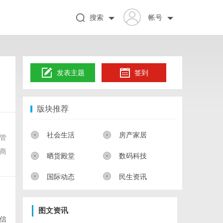
搜索
帐号
发表主题
签到
版块推荐
。
社会生活
房产家居
管
商
晒货殿堂
数码科技
国际动态
民生资讯
图文资讯
信