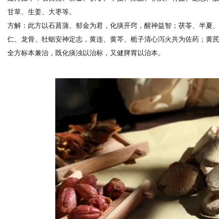
甘草、生姜、大枣等。
方解：此方以石菖蒲、郁金为君，化痰开窍，醒神益智；茯苓、半夏
仁、龙骨、牡蛎安神定志，黄连、黄芩、栀子清心泻火共为佐药；黄
全方标本兼治，既化痰浊以治标，又健脾胃以治本。