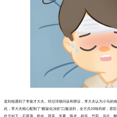
直到他遇到了李俊才大夫。经过详细问诊和辨证，李大夫认为小马的病
此，李大夫精心配制了“醒寐化浊饮”口服汤剂，全方共20味药材，君
处方如下：石菖蒲、郁金、茯苓、半夏、陈皮、枳实、竹茹、远志、