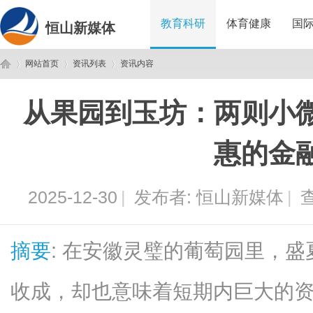
教育科研
体育健康
国
恒山新媒体
网站首页
资讯列表
资讯内容
从果园到玉坊：两则小
恒
›
›
›
惠的金
2025-12-30
|
发布者:
恒山新媒体
|
查
摘要
: 在安徽灵璧的葡萄园里，
山
收成，却也意味着短期内巨大的