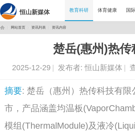
教育科研
体育健康
国
恒山新媒体
网站首页
资讯列表
资讯内容
楚岳(惠州)热
恒
›
›
›
2025-12-29
|
发布者:
恒山新媒体
|
查
摘要
: 楚岳（惠州）热传科技有
市，产品涵盖均温板(VaporChambe
山
模组(ThermalModule)及液冷(Li