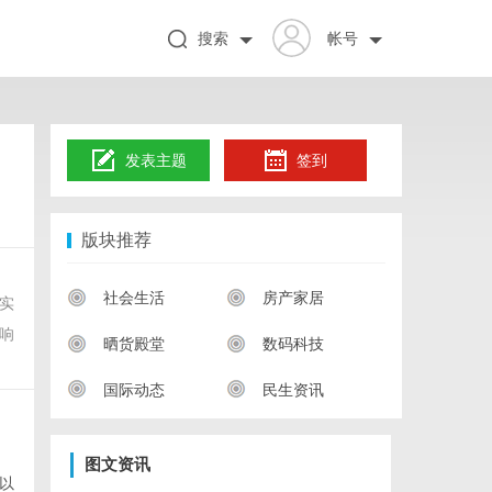
搜索
帐号
发表主题
签到
版块推荐
社会生活
房产家居
实
响
晒货殿堂
数码科技
国际动态
民生资讯
图文资讯
以