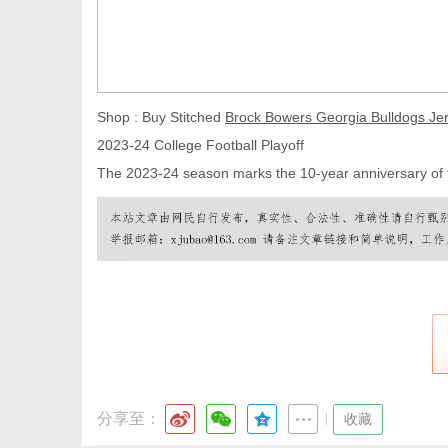
体
Shop : Buy Stitched
Brock Bowers Georgia Bulldogs Je
2023-24 College Football Playoff
The 2023-24 season marks the 10-year anniversary of t
分享至：
|
收藏