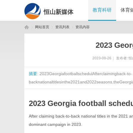
教育科研
体育
恒山新媒体
网站首页
资讯列表
资讯内容
2023 Georg
恒
›
›
›
2023-08-26
|
发布者:
恒
摘要
: 2023GeorgiafootballschedulAfterclaimingback-to-
backnationaltitlesinthe2021and2022seasons,theGeorg
2023 Georgia football sched
山
After claiming back-to-back national titles in the 202
dominant campaign in 2023.