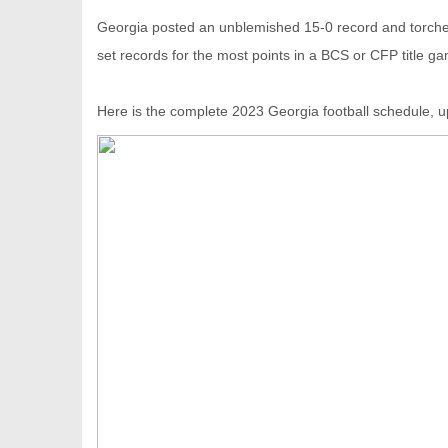
Georgia posted an unblemished 15-0 record and torche
set records for the most points in a BCS or CFP title g
Here is the complete 2023 Georgia football schedule, 
新
媒