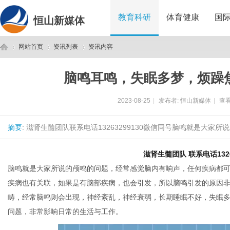
教育科研
体育健康
国
恒山新媒体
网站首页
资讯列表
资讯内容
脑鸣耳鸣，失眠多梦，烦躁
恒
›
›
›
2023-08-25
|
发布者:
恒山新媒体
|
查看
摘要
: 滋肾生髓团队联系电话13263299130微信同号脑鸣就是大家
滋肾生髓团队 联系电话1326
脑鸣就是大家所说的颅鸣的问题，经常感觉脑内有响声，任何疾病都
疾病也有关联，如果是有脑部疾病，也会引发，所以脑鸣引发的原因
山
畴，经常脑鸣则会出现，神经紊乱，神经衰弱，长期睡眠不好，失眠
问题，非常影响日常的生活与工作。