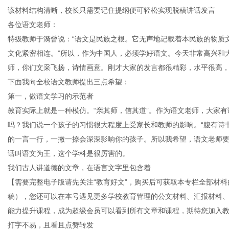
该材料结构清晰，校长只需要记住提纲便可轻松实现脱稿讲话发言
各位语文老师：
特级教师于漪曾说：“语文是民族之根。它无声地记载着本民族的物质文
文化紧密相连。”所以，作为中国人，必须学好语文。今天非常高兴和
新
师，你们文采飞扬，诗情画意。刚才大家的发言都很精彩，水平很高
下面我向全校语文教师提出三点希望：
第一，做语文学习的示范者
教育实际上就是一种模仿。“亲其师，信其道”。作为语文老师，大家
吗？我们说一个孩子的习惯很大程度上受家长和教师的影响。“腹有诗
的一言一行，一撇一捺会深深影响你的孩子。所以我希望，语文老师
话叫语文为王，这个学科是很厉害的。
我们古人讲道德的文章，在语言文字里包含着
媒
【需要完整电子版请先关注“教育好文”，购买后可获取本专栏全部材
稿），您还可以在本号遇见更多学校教育管理的公文材料、汇报材料
能力提升课程，成为超级会员可以看到所有文章和课程，期待您加入
打字不易，且看且点赞转发